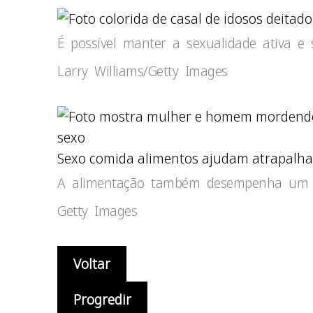
É possível manter a sexualidade ativa e 
Larry Williams/Getty Images
Sexo comida alimentos ajudam atrapalh
A alimentação também desempenha um p
Getty Images
Voltar
Progredir