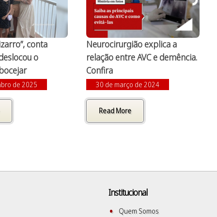
izarro”, conta
Neurocirurgião explica a
deslocou o
relação entre AVC e demência.
bocejar
Confira
mbro de 2025
30 de março de 2024
Read More
Institucional
Quem Somos