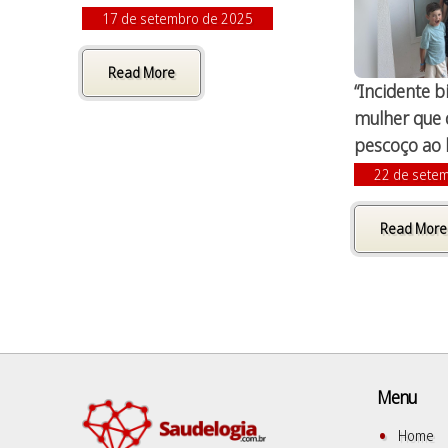
17 de setembro de 2025
Read More
“Incidente b
mulher que 
pescoço ao 
22 de sete
Read More
Menu
Home