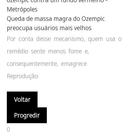
Queda de massa magra do Ozempic
preocupa usuários mais velhos
Por conta desse mecanismo, quem usa o
remédio sente menos fome e,
consequentemente, emagrece
Reprodução
Voltar
Progredir
0