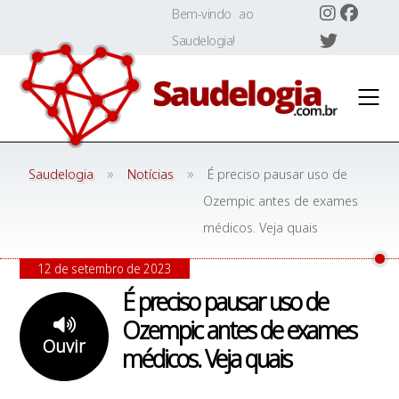
Skip
Bem-vindo ao
to
Saudelogia!
content
»
»
Saudelogia
Notícias
É preciso pausar uso de
Ozempic antes de exames
médicos. Veja quais
12 de setembro de 2023
É preciso pausar uso de
Ozempic antes de exames
Ouvir
médicos. Veja quais