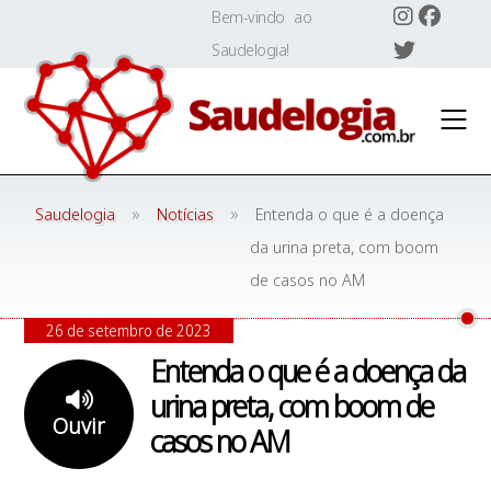
Skip
Bem-vindo ao
to
Saudelogia!
content
»
»
Saudelogia
Notícias
Entenda o que é a doença
da urina preta, com boom
de casos no AM
26 de setembro de 2023
Entenda o que é a doença da
urina preta, com boom de
Ouvir
casos no AM