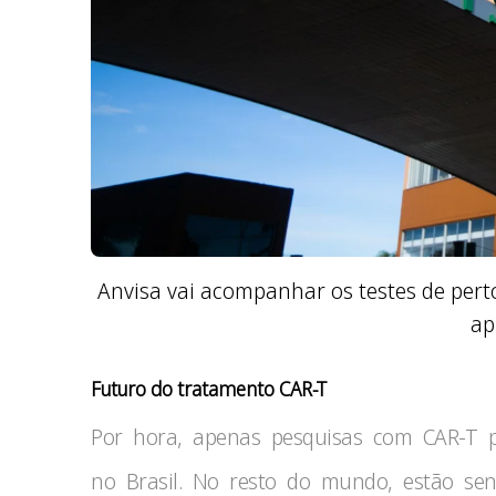
Anvisa vai acompanhar os testes de pert
ap
Futuro do tratamento CAR-T
Por hora, apenas pesquisas com CAR-T p
no Brasil. No resto do mundo, estão sen