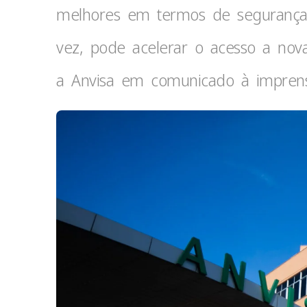
melhores em termos de segurança, 
vez, pode acelerar o acesso a nova
a Anvisa em comunicado à impren