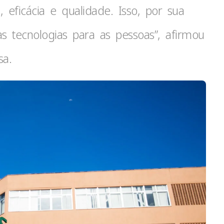
eficácia e qualidade. Isso, por sua
s tecnologias para as pessoas”, afirmou
sa.