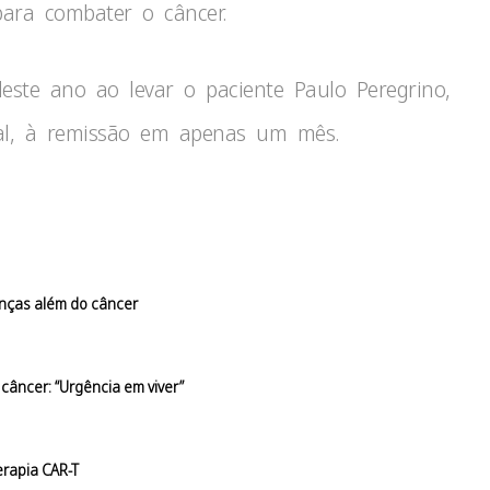
para combater o câncer.
ste ano ao levar o paciente Paulo Peregrino,
al, à remissão em apenas um mês.
enças além do câncer
câncer: “Urgência em viver”
erapia CAR-T