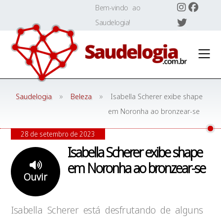
Skip
Bem-vindo ao
to
Saudelogia!
content
»
»
Saudelogia
Beleza
Isabella Scherer exibe shape
em Noronha ao bronzear-se
28 de setembro de 2023
Isabella Scherer exibe shape
em Noronha ao bronzear-se
Ouvir
Isabella Scherer está desfrutando de alguns