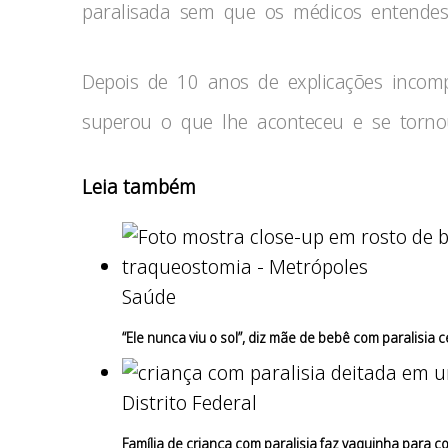
paralisada sem que os médicos entendes
Depois de 10 anos de explicações incomp
superou o que lhe aconteceu e se tornou
Leia também
Saúde
“Ele nunca viu o sol”, diz mãe de bebê com paralisia 
Distrito Federal
Família de criança com paralisia faz vaquinha para c