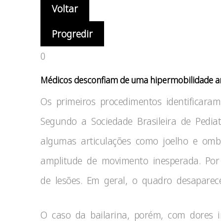
Voltar
Progredir
0
Médicos desconfiam de uma hipermobilidade 
Os primeiros procedimentos identificaram 
Segundo a Sociedade Brasileira de Pedia
algumas articulações como joelho e om
amplitude de movimento inesperada. Por c
de lesões. Em geral, o quadro desapare
O caso da bailarina, porém, com dores 