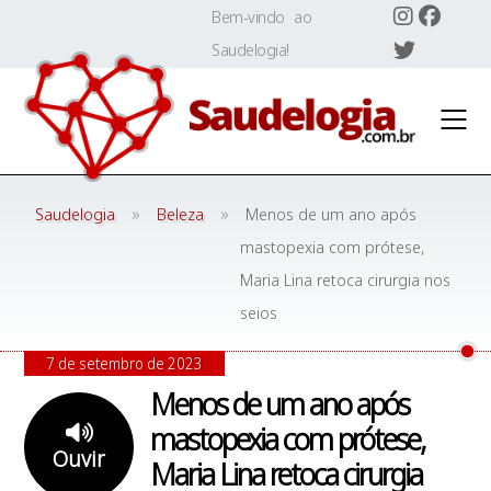
Skip
Bem-vindo ao
to
Saudelogia!
content
»
»
Saudelogia
Beleza
Menos de um ano após
mastopexia com prótese,
Maria Lina retoca cirurgia nos
seios
7 de setembro de 2023
Menos de um ano após
mastopexia com prótese,
Ouvir
Maria Lina retoca cirurgia