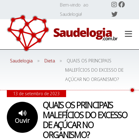
Skip
Bem-vindo ao
to
Saudelogia!
content
»
»
Saudelogia
Dieta
QUAIS OS PRINCIPAIS
MALEFÍCIOS DO EXCESSO DE
AÇÚCAR NO ORGANISMO?
13 de setembro de 2023
QUAIS OS PRINCIPAIS
MALEFÍCIOS DO EXCESSO
Ouvir
DE AÇÚCAR NO
ORGANISMO?