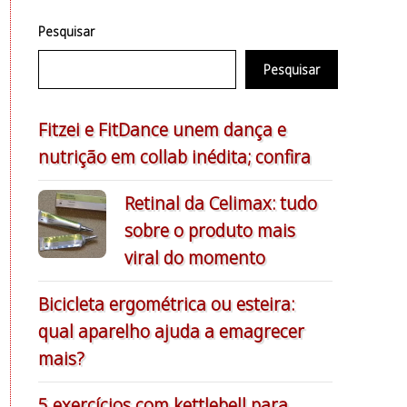
Pesquisar
Pesquisar
Fitzei e FitDance unem dança e
nutrição em collab inédita; confira
Retinal da Celimax: tudo
sobre o produto mais
viral do momento
Bicicleta ergométrica ou esteira:
qual aparelho ajuda a emagrecer
mais?
5 exercícios com kettlebell para