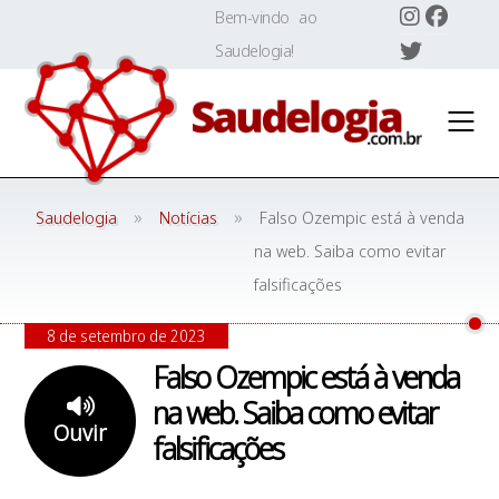
Skip
Bem-vindo ao
to
Saudelogia!
content
»
»
Saudelogia
Notícias
Falso Ozempic está à venda
na web. Saiba como evitar
falsificações
8 de setembro de 2023
Falso Ozempic está à venda
na web. Saiba como evitar
Ouvir
falsificações