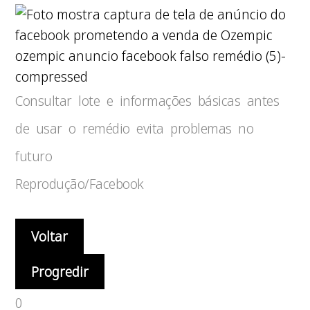
ozempic anuncio facebook falso remédio (5)-
compressed
Consultar lote e informações básicas antes
de usar o remédio evita problemas no
futuro
Reprodução/Facebook
Voltar
Progredir
0